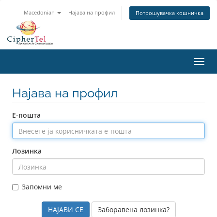
Macedonian
Најава на профил
Потрошувачка кошничка
Вклу
ја
нави
Најава на профил
Е-пошта
Лозинка
Запомни ме
Заборавена лозинка?